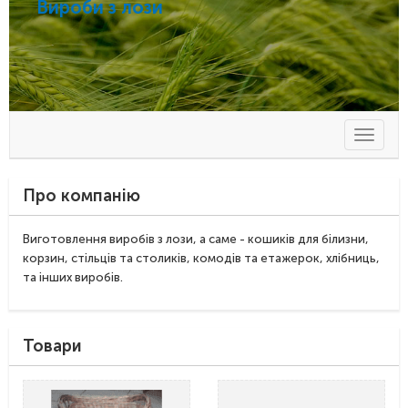
Вироби з лози
Toggle
navigat
Про компанію
Виготовлення виробів з лози, а саме - кошиків для білизни,
корзин, стільців та столиків, комодів та етажерок, хлібниць,
та інших виробів.
Товари