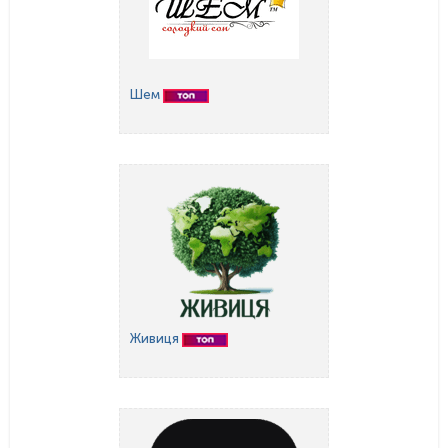
Шем
Живиця