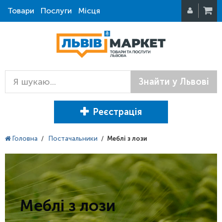
Товари
Послуги
Місця
Знайти у Львові
Реєстрація
Головна
/
Постачальники
/
Меблі з лози
Меблі з лози